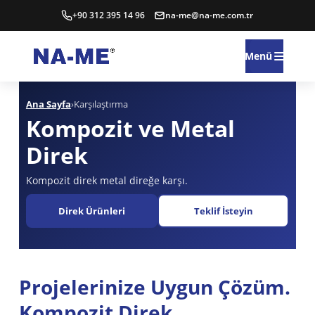
+90 312 395 14 96
na-me@na-me.com.tr
Menü
Ana Sayfa
›
Karşılaştırma
Kompozit ve Metal
Direk
Kompozit direk metal direğe karşı.
Direk Ürünleri
Teklif İsteyin
Projelerinize Uygun Çözüm.
Kompozit Direk