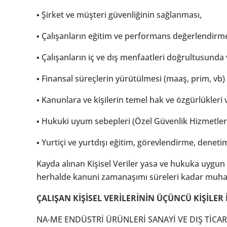
▪ Şirket ve müşteri güvenliğinin sağlanması,
▪ Çalışanların eğitim ve performans değerlendirme
▪ Çalışanların iç ve dış menfaatleri doğrultusunda ve
▪ Finansal süreçlerin yürütülmesi (maaş, prim, vb)
▪ Kanunlara ve kişilerin temel hak ve özgürlükleri
▪ Hukuki uyum sebepleri (Özel Güvenlik Hizmetle
▪ Yurtiçi ve yurtdışı eğitim, görevlendirme, denetim 
Kayda alınan Kişisel Veriler yasa ve hukuka uygun ş
herhalde kanuni zamanaşımı süreleri kadar muhaf
ÇALIŞAN KİŞİSEL VERİLERİNİN ÜÇÜNCÜ KİŞİLER 
NA-ME ENDÜSTRİ ÜRÜNLERİ SANAYİ VE DIŞ TİCARET A.Ş