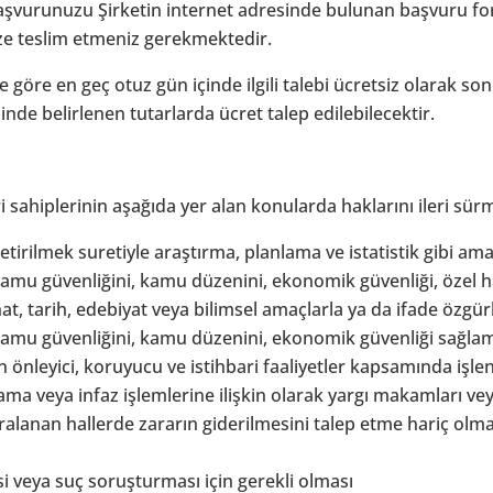
rda başvurunuzu Şirketin internet adresinde bulunan başvuru f
mize teslim etmeniz gerekmektedir.
 göre en geç otuz gün içinde ilgili talebi ücretsiz olarak so
nde belirlenen tutarlarda ücret talep edilebilecektir.
 sahiplerinin aşağıda yer alan konularda haklarını ileri s
 getirilmek suretiyle araştırma, planlama ve istatistik gibi am
 kamu güvenliğini, kamu düzenini, ekonomik güvenliği, özel hayat
t, tarih, edebiyat veya bilimsel amaçlarla ya da ifade özg
ği, kamu güvenliğini, kamu düzenini, ekonomik güvenliği sağla
önleyici, koruyucu ve istihbari faaliyetler kapsamında işle
ama veya infaz işlemlerine ilişkin olarak yargı makamları ve
anan hallerde zararın giderilmesini talep etme hariç olmak üz
i veya suç soruşturması için gerekli olması