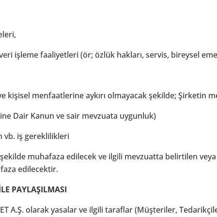
leri,
ri işleme faaliyetleri (ör; özlük hakları, servis, bireysel emekl
 ve kişisel menfaatlerine aykırı olmayacak şekilde; Şirketi
rine Dair Kanun ve sair mevzuata uygunluk)
vb. iş gereklilikleri
ekilde muhafaza edilecek ve ilgili mevzuatta belirtilen veya 
aza edilecektir.
İLE PAYLAŞILMASI
. olarak yasalar ve ilgili taraflar (Müşteriler, Tedarikçile