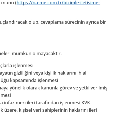
ormunu (
https://na-me.com.tr/bizimle-iletisime-
nuçlandıracak olup, cevaplama sürecinin ayrıca bir
ürmeleri mümkün olmayacaktır.
açlarla işlenmesi
ın gizliliğini veya kişilik haklarını ihlal
ürlüğü kapsamında işlenmesi
maya yönelik olarak kanunla görev ve yetki verilmiş
nmesi
ya infaz mercileri tarafından işlenmesi KVK
ere, kişisel veri sahiplerinin haklarını ileri