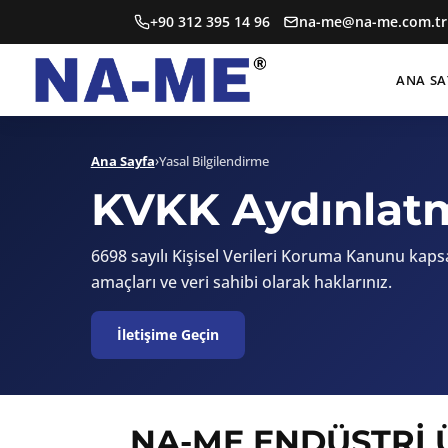
+90 312 395 14 96
na-me@na-me.com.tr
ANA SA
Ana Sayfa
›
Yasal Bilgilendirme
KVKK Aydınlat
6698 sayılı Kişisel Verileri Koruma Kanunu kapsa
amaçları ve veri sahibi olarak haklarınız.
İletişime Geçin
NA-ME ENDÜSTRİ Ü