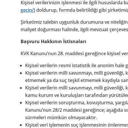
Kişisel verilerinizin işlenmesi ile ilgili hususla
gecin/
) doldurup, formda belirtildiği gibi şirketi
Şirketimiz talebin uygunluk durumuna ve niteliğine
maliyet doğurması halinde, ilgili mevzuat çerçevesi
Başvuru Hakkının İstisnaları
KVK Kanunu’nun 28. maddesi gereğince kişisel veri
Kişisel verilerin resmi istatistik ile anonim hale
Kişisel verilerin milli savunmayı, milli güvenliği,
etmemek ya da suç teşkil etmemek kaydıyla sana
Kişisel verilerin milli savunmayı, milli güvenli
kamu kurum ve kuruluşları tarafından yürütülen 
Kişisel verilerin soruşturma, kovuşturma, yargıl
Kanunu’nun 28/2 maddesi gereğince; aşağıda sıral
sürmeleri mümkün olmayacaktır.
Kişisel veri işlemenin suç işlenmesinin önlenmes