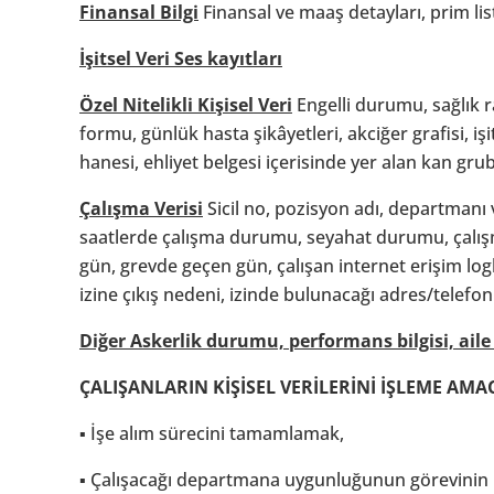
Finansal Bilgi
Finansal ve maaş detayları, prim liste
İşitsel Veri Ses kayıtları
Özel Nitelikli Kişisel Veri
Engelli durumu, sağlık ra
formu, günlük hasta şikâyetleri, akciğer grafisi, iş
hanesi, ehliyet belgesi içerisinde yer alan kan gr
Çalışma Verisi
Sicil no, pozisyon adı, departmanı ve 
saatlerde çalışma durumu, seyahat durumu, çalışma 
gün, grevde geçen gün, çalışan internet erişim loglar
izine çıkış nedeni, izinde bulunacağı adres/telefon
Diğer Askerlik durumu, performans bilgisi, aile b
ÇALIŞANLARIN KİŞİSEL VERİLERİNİ İŞLEME AMA
▪ İşe alım sürecini tamamlamak,
▪ Çalışacağı departmana uygunluğunun görevinin il