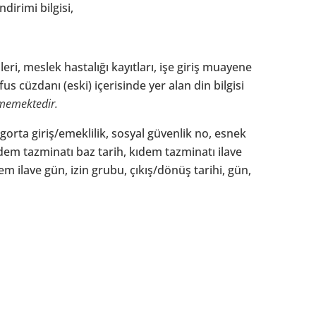
ndirimi bilgisi,
leri, meslek hastalığı kayıtları, işe giriş muayene
us cüzdanı (eski) içerisinde yer alan din bilgisi
enmemektedir.
 sigorta giriş/emeklilik, sosyal güvenlik no, esnek
ıdem tazminatı baz tarih, kıdem tazminatı ilave
dem ilave gün, izin grubu, çıkış/dönüş tarihi, gün,