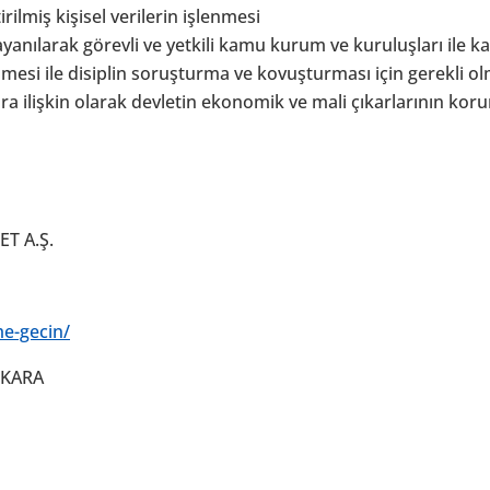
irilmiş kişisel verilerin işlenmesi
dayanılarak görevli ve yetkili kamu kurum ve kuruluşları ile
esi ile disiplin soruşturma ve kovuşturması için gerekli ol
ara ilişkin olarak devletin ekonomik ve mali çıkarlarının kor
T A.Ş.
me-gecin/
NKARA