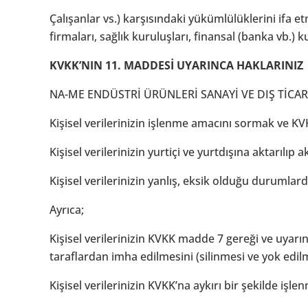
Çalışanlar vs.) karşısındaki yükümlülüklerini ifa e
firmaları, sağlık kuruluşları, finansal (banka vb.) k
KVKK’NIN 11. MADDESİ UYARINCA HAKLARINIZ
NA-ME ENDÜSTRİ ÜRÜNLERİ SANAYİ VE DIŞ TİCARET A.Ş.
Kişisel verilerinizin işlenme amacını sormak ve K
Kişisel verilerinizin yurtiçi ve yurtdışına aktarılıp
Kişisel verilerinizin yanlış, eksik olduğu durumla
Ayrıca;
Kişisel verilerinizin KVKK madde 7 gereği ve uyarın
taraflardan imha edilmesini (silinmesi ve yok edilme
Kişisel verilerinizin KVKK’na aykırı bir şekilde iş