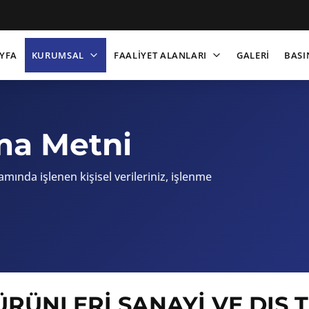
YFA
KURUMSAL
FAALİYET ALANLARI
GALERİ
BASI
ma Metni
mında işlenen kişisel verileriniz, işlenme
RÜNLERİ SANAYİ VE DIŞ Tİ