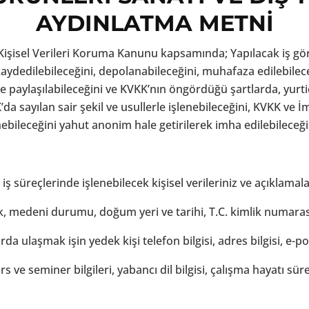
AYDINLATMA METNİ
 Kişisel Verileri Koruma Kanunu kapsamında; Yapılacak iş g
 kaydedilebileceğini, depolanabileceğini, muhafaza edilebil
ile paylaşılabileceğini ve KVKK’nın öngördüğü şartlarda, yurtiç
K’da sayılan sair şekil ve usullerle işlenebileceğini, KVKK ve İ
linebileceğini yahut anonim hale getirilerek imha edilebileceğini
iş süreçlerinde işlenebilecek kişisel verileriniz ve açıklamala
uk, medeni durumu, doğum yeri ve tarihi, T.C. kimlik numarası
a ulaşmak işin yedek kişi telefon bilgisi, adres bilgisi, e-p
ve seminer bilgileri, yabancı dil bilgisi, çalışma hayatı süre