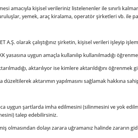
tmesi amacıyla kişisel verileriniz listelenenler ile sınırlı k
uruluşlar, yemek, araç kiralama, operatör şirketleri vb. ile pa
 olarak çalıştığınız şirketin, kişisel verileri işleyip işle
VKK yasasına uygun amaçla kullanılıp kullanılmadığı öğrenme
 aktarılmadığı, aktarılıyor ise kimlere aktarıldığını öğrenmek g
rda düzeltilerek aktarımın yapılmasını sağlamak hakkına sahip
ca uygun şartlarda imha edilmesini (silinmesini ve yok edilme
sini) talep edebilirsiniz.
lenmiş olmasından dolayı zarara uğramanız halinde zararın gide