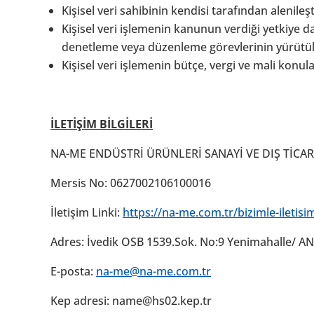
Kişisel veri sahibinin kendisi tarafından alenileşt
Kişisel veri işlemenin kanunun verdiği yetkiye 
denetleme veya düzenleme görevlerinin yürütülm
Kişisel veri işlemenin bütçe, vergi ve mali konul
İLETİŞİM BİLGİLERİ
NA-ME ENDÜSTRİ ÜRÜNLERİ SANAYİ VE DIŞ TİCARE
Mersis No: 0627002106100016
İletişim Linki:
https://na-me.com.tr/bizimle-iletisi
Adres: İvedik OSB 1539.Sok. No:9 Yenimahalle/ A
E-posta:
na-me@na-me.com.tr
Kep adresi: name@hs02.kep.tr