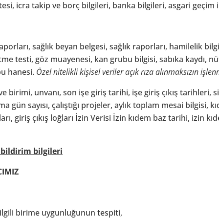
si, icra takip ve borç bilgileri, banka bilgileri, asgari geçim i
porları, sağlık beyan belgesi, sağlık raporları, hamilelik bilgi
itme testi, göz muayenesi, kan grubu bilgisi, sabıka kaydı, nüf
ubu hanesi.
Özel nitelikli kişisel veriler açık rıza alınmaksızın işl
birimi, unvanı, son işe giriş tarihi, işe giriş çıkış tarihleri,
gün sayısı, çalıştığı projeler, aylık toplam mesai bilgisi, k
ı, giriş çıkış loğları İzin Verisi İzin kıdem baz tarihi, izin kı
ildirim bilgileri
CIMIZ
gili birime uygunluğunun tespiti,