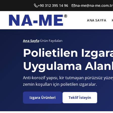
+90 312 395 14 96
na-me@na-me.com.tr
ANA SAYFA
Ana Sayfa
›
Ürün Faydaları
Polietilen Izgar
Uygulama Alanl
Anti-korozif yapısı, kir tutmayan pürüzsüz yüz
zemin koşulları için polietilen ızgaralar.
Izgara Ürünleri
Teklif İsteyin