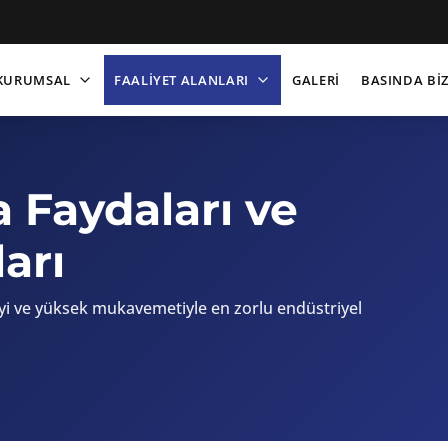
KURUMSAL
FAALİYET ALANLARI
GALERİ
BASINDA Bİ
a Faydaları ve
arı
eyi ve yüksek mukavemetiyle en zorlu endüstriyel