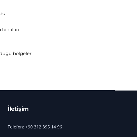
sis
 binaları
olduğu bölgeler
İletişim
Telefon: +90 312 395 14 96