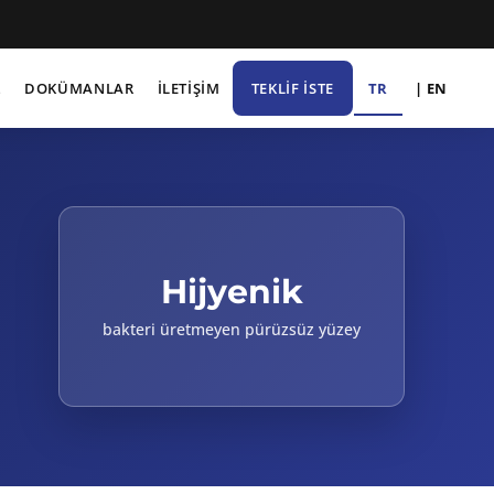
TR
| EN
Z
DOKÜMANLAR
İLETİŞİM
TEKLIF İSTE
Hijyenik
bakteri üretmeyen pürüzsüz yüzey