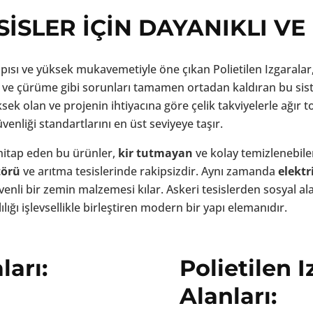
SİSLER İÇİN DAYANIKLI VE
pısı ve yüksek mukavemetiyle öne çıkan Polietilen Izgaralar, e
a ve çürüme gibi sorunları tamamen ortadan kaldıran bu si
sek olan ve projenin ihtiyacına göre çelik takviyelerle ağır to
güvenliği standartlarını en üst seviyeye taşır.
hitap eden bu ürünler,
kir tutmayan
ve kolay temizlenebil
törü
ve arıtma tesislerinde rakipsizdir. Aynı zamanda
elektr
venli bir zemin malzemesi kılar. Askeri tesislerden sosyal al
lığı işlevsellikle birleştiren modern bir yapı elemanıdır.
ları:
Polietilen
Alanları: