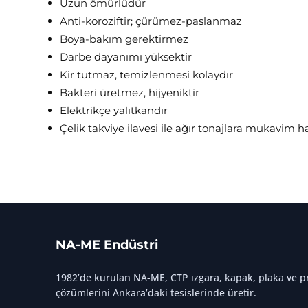
Uzun ömürlüdür
Anti-koroziftir; çürümez-paslanmaz
Boya-bakım gerektirmez
Darbe dayanımı yüksektir
Kir tutmaz, temizlenmesi kolaydır
Bakteri üretmez, hijyeniktir
Elektrikçe yalıtkandır
Çelik takviye ilavesi ile ağır tonajlara mukavim hal
NA-ME Endüstri
1982’de kurulan NA-ME, CTP ızgara, kapak, plaka ve pr
çözümlerini Ankara’daki tesislerinde üretir.